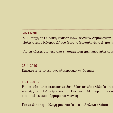
28-11-2016
Συμμετοχή σε Ομαδική Έκθεση Καλλιτεχνικών Δημιουργιών “
Πολιτιστικού Κέντρου Δήμου Θέρμης Θεσσαλονίκης-Δημοτικ
Για να πάρετε μία ιδέα από τη συμμετοχή μας, παρακαλώ πατ
25-4-2016
Επισκεφτείτε το νέο μας ηλεκτρονικό κατάστημα :
15-10-2015 
Η  
εταιρεία  
μας  
αποφάσισε  
να  
διεισδύσει  
σε  
νέο  
κλάδο  
΄στον  
τον   
Αρχαίο   
Πολιτισμό   
και   
τα   
Ελληνικά   
Μάρμαρα,   
αποφα
κοσμημάτων από μάρμαρο και γρανίτη. 
Για να δείτε τη συλλογή μας, πατήστε στο διπλάνό πλαίσιο 