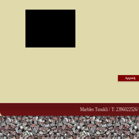
Marbles Tsoukli / T: 2396022526/